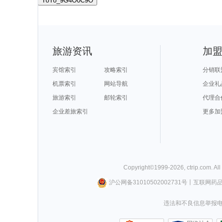
YoYo_9G4O0C9O
旅游资讯
加
宾馆索引
攻略索引
分销联
机票索引
网站导航
企业礼
旅游索引
邮轮索引
代理合
企业差旅索引
更多加
Copyright©
1999-
2026
,
ctrip.com
. Al
沪公网备31010502002731号
丨
互联网药
违法和不良信息举报电话0