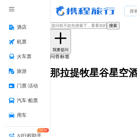
搜索
酒店
机票
我要提问
火车票
问答标签
那拉提牧星谷星空
旅游
门票·活动
汽车·船票
用车
NEW
AI行程助手