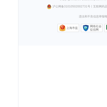
沪公网备31010502002731号
丨
互联网药
违法和不良信息举报电话0
网络社会
上海市监
征信网