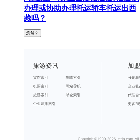
办理或协助办理托运轿车托运出西
藏吗？
悠然？
旅游资讯
加
宾馆索引
攻略索引
分销联
机票索引
网站导航
企业礼
旅游索引
邮轮索引
代理合
企业差旅索引
更多加
Copyright©
1999-
2026
,
ctrip.com
. Al