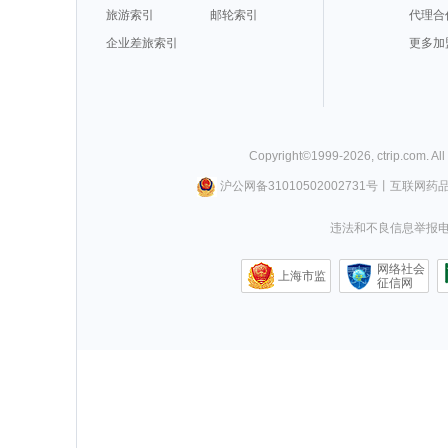
旅游索引
邮轮索引
代理合
企业差旅索引
更多加
Copyright©
1999-
2026
,
ctrip.com
. Al
沪公网备31010502002731号
丨
互联网药
违法和不良信息举报电话0
网络社会
上海市监
征信网