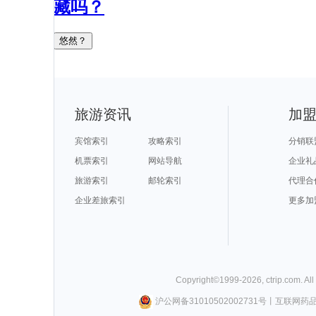
藏吗？
悠然？
旅游资讯
加
宾馆索引
攻略索引
分销联
机票索引
网站导航
企业礼
旅游索引
邮轮索引
代理合
企业差旅索引
更多加
Copyright©
1999-
2026
,
ctrip.com
. Al
沪公网备31010502002731号
丨
互联网药