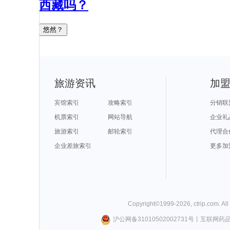
西藏吗？
悠然？
旅游资讯
加
宾馆索引
攻略索引
分销联
机票索引
网站导航
企业礼
旅游索引
邮轮索引
代理合
企业差旅索引
更多加
Copyright©
1999-
2026
,
ctrip.com
. Al
沪公网备31010502002731号
丨
互联网药