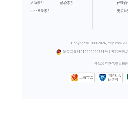
旅游索引
邮轮索引
代理合
企业差旅索引
更多加
Copyright©
1999-
2026
,
ctrip.com
. Al
沪公网备31010502002731号
丨
互联网药
违法和不良信息举报电话0
网络社会
上海市监
征信网