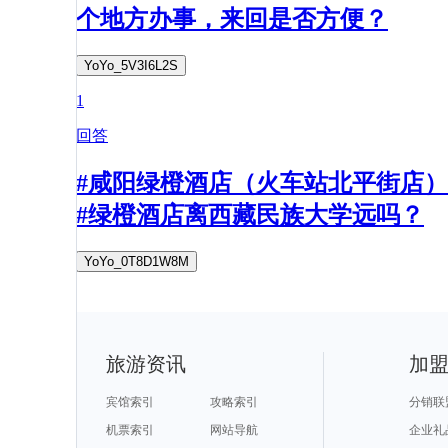
个地方办事，来回是否方便？
YoYo_5V3I6L2S
1
回答
#咸阳绿橙酒店（火车站北平街店）
#绿橙酒店离西藏民族大学远吗？
YoYo_0T8D1W8M
旅游资讯
加
宾馆索引
攻略索引
分销联
机票索引
网站导航
企业礼