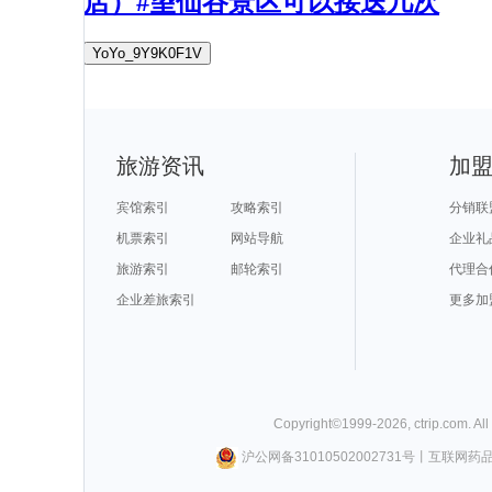
店）#望仙谷景区可以接送几次
YoYo_9Y9K0F1V
旅游资讯
加
宾馆索引
攻略索引
分销联
机票索引
网站导航
企业礼
旅游索引
邮轮索引
代理合
企业差旅索引
更多加
Copyright©
1999-
2026
,
ctrip.com
. Al
沪公网备31010502002731号
丨
互联网药