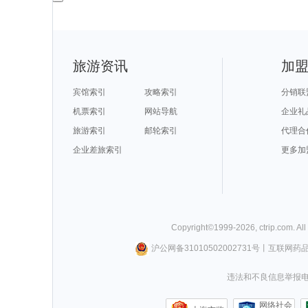
旅游资讯
加
宾馆索引
攻略索引
分销联
机票索引
网站导航
企业礼
旅游索引
邮轮索引
代理合
企业差旅索引
更多加
Copyright©
1999-
2026
,
ctrip.com
. Al
沪公网备31010502002731号
丨
互联网药
违法和不良信息举报电话0
网络社会