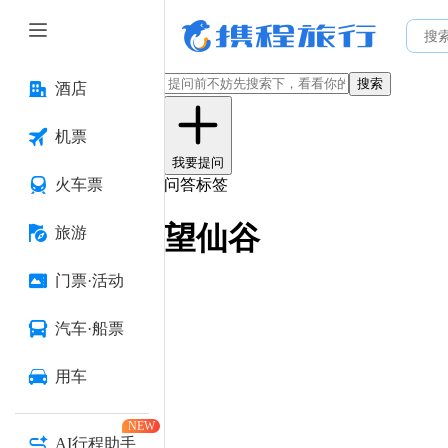
搜索
酒店
机票
我要提问
火车票
问答标签
望仙谷
旅游
门票·活动
汽车·船票
用车
NEW
AI行程助手