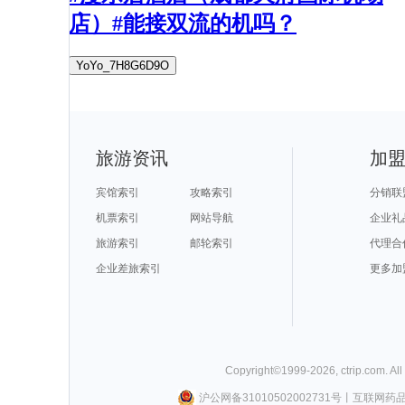
店）#能接双流的机吗？
YoYo_7H8G6D9O
旅游资讯
加
宾馆索引
攻略索引
分销联
机票索引
网站导航
企业礼
旅游索引
邮轮索引
代理合
企业差旅索引
更多加
Copyright©
1999-
2026
,
ctrip.com
. Al
沪公网备31010502002731号
丨
互联网药