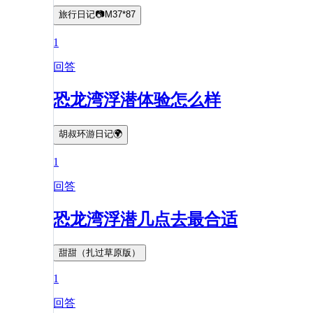
旅行日记📷M37*87
1
回答
恐龙湾浮潜体验怎么样
胡叔环游日记🌍
1
回答
恐龙湾浮潜几点去最合适
甜甜（扎过草原版）
1
回答