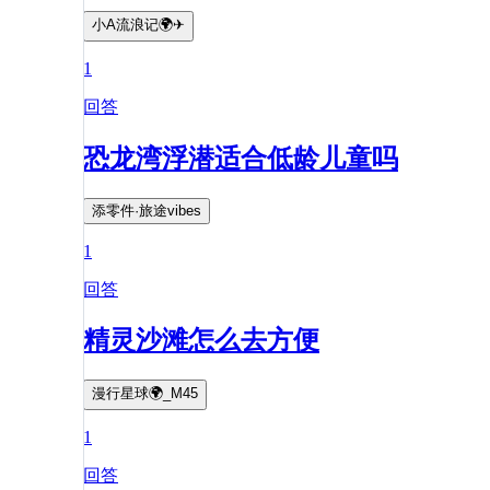
小A流浪记🌍✈
1
回答
恐龙湾浮潜适合低龄儿童吗
添零件·旅途vibes
1
回答
精灵沙滩怎么去方便
漫行星球🌍_M45
1
回答