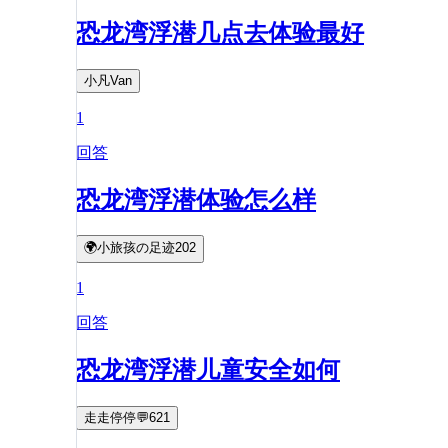
恐龙湾浮潜几点去体验最好
小凡Van
1
回答
恐龙湾浮潜体验怎么样
🌍小旅孩の足迹202
1
回答
恐龙湾浮潜儿童安全如何
走走停停💬621