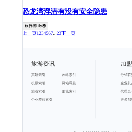
恐龙湾浮潜有没有安全隐患
旅行者Lily🌍
上一页
1
2
3
4
5
6
7
...
23
下一页
旅游资讯
加
宾馆索引
攻略索引
分销联
机票索引
网站导航
企业礼
旅游索引
邮轮索引
代理合
企业差旅索引
更多加