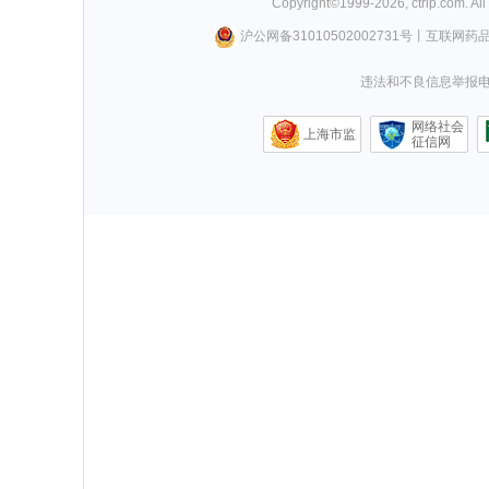
Copyright©
1999-
2026
,
ctrip.com
. Al
沪公网备31010502002731号
丨
互联网药
违法和不良信息举报电话0
网络社会
上海市监
征信网