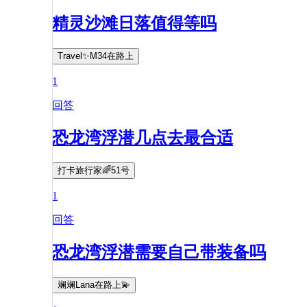
精灵沙滩日落值得等吗
Travel✨M34在路上
1
回答
恐龙湾浮潜几点去最合适
打卡旅行家🌈51号
1
回答
恐龙湾浮潜需要自己带装备吗
斓斓Lana在路上💫