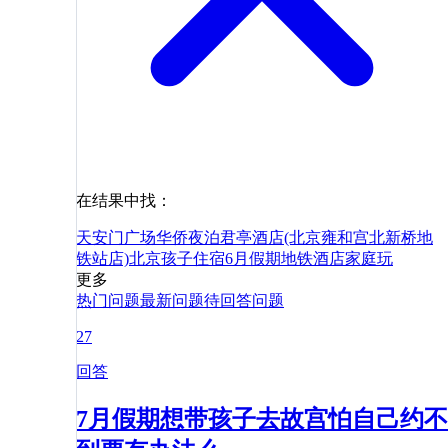
在结果中找：
天安门广场
华侨夜泊君亭酒店(北京雍和宫北新桥地
铁站店)
北京
孩子
住宿
6月
假期
地铁
酒店
家庭
玩
更多
热门问题
最新问题
待回答问题
27
回答
7月假期想带孩子去故宫怕自己约不