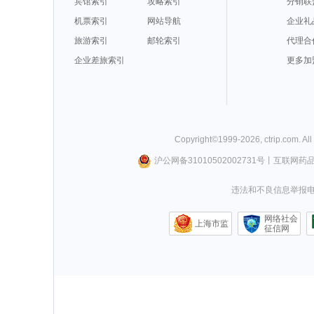
宾馆索引
攻略索引
分销联
机票索引
网站导航
企业礼
旅游索引
邮轮索引
代理合
企业差旅索引
更多加
Copyright©
1999-
2026
,
ctrip.com
. Al
沪公网备31010502002731号
丨
互联网药
违法和不良信息举报电话0
网络社会
上海市监
征信网