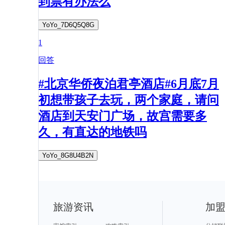
到票有办法么
YoYo_7D6Q5Q8G
1
回答
#北京华侨夜泊君亭酒店#6月底7月
初想带孩子去玩，两个家庭，请问
酒店到天安门广场，故宫需要多
久，有直达的地铁吗
YoYo_8G8U4B2N
旅游资讯
加