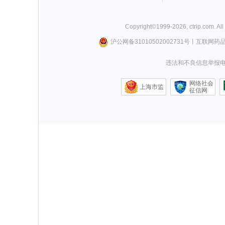
Copyright©
1999-
2026
,
ctrip.com
. Al
沪公网备31010502002731号
丨
互联网药
违法和不良信息举报电话0
网络社会
上海市监
征信网