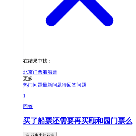
在结果中找：
北京
门票
船
船票
更多
热门问题
最新问题
待回答问题
1
回答
买了船票还需要再买颐和园门票么
🌸 花生米的花🌸