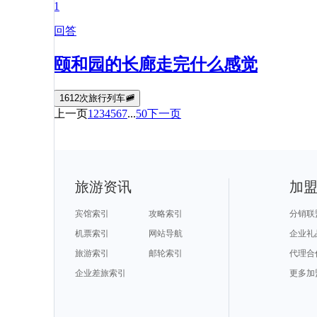
1
回答
颐和园的长廊走完什么感觉
1612次旅行列车🚞
上一页
1
2
3
4
5
6
7
...
50
下一页
旅游资讯
加
宾馆索引
攻略索引
分销联
机票索引
网站导航
企业礼
旅游索引
邮轮索引
代理合
企业差旅索引
更多加