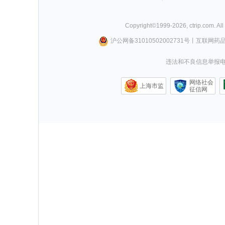
Copyright©
1999-
2026
,
ctrip.com
. Al
沪公网备31010502002731号
丨
互联网药
违法和不良信息举报电话0
网络社会
上海市监
征信网