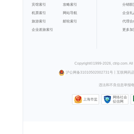
宾馆索引
攻略索引
分销联
机票索引
网站导航
企业礼
旅游索引
邮轮索引
代理合
企业差旅索引
更多加
Copyright©
1999-
2026
,
ctrip.com
. Al
沪公网备31010502002731号
丨
互联网药
违法和不良信息举报电话0
网络社会
上海市监
征信网