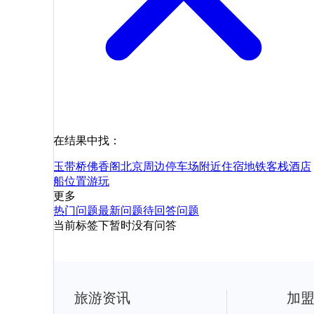
在结果中找：
玉带桥
佛香阁
北京
周边
停车场
附近
住宿
地铁
客栈
酒店
船
位置
游玩
更多
热门问题
最新问题
待回答问题
当前标签下暂时没有问答
旅游资讯
加