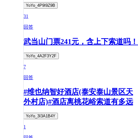
YoYo_4P9I9Z9B
31
回答
武当山门票241元，含上下索道吗！
YoYo_4A2F3Y2F
7
回答
#维也纳智好酒店(泰安泰山景区天
外村店)#酒店离桃花峪索道有多远
YoYo_3I3A1B4Y
1
回答