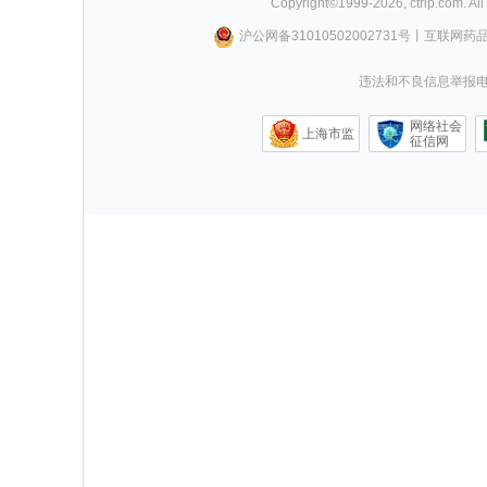
Copyright©
1999-
2026
,
ctrip.com
. Al
沪公网备31010502002731号
丨
互联网药
违法和不良信息举报电话0
网络社会
上海市监
征信网