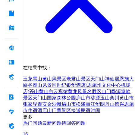
在结果中找：
玉龙雪山
黄山风景区
老君山景区
天门山
神仙居
恩施大
峡谷
泰山风景区
世纪银华酒店(恩施州文化中心机场
店)
苍山
黄山白云宾馆
黄龙风景名胜区
山门
婺源篁岭
景区
天门山国家森林公园
庐山市
婺源
玉山
栾川
黄山市
张家界
泰安
金沙
峨眉山市
松潘
丽江
华阴
舟山
德兴
恩施
市
住宿
酒店
山
门票
景区
接送
民宿
时间
更多
热门问题
最新问题
待回答问题
16