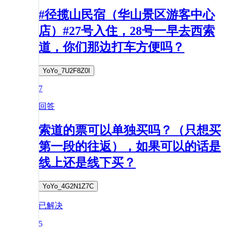
#径揽山民宿（华山景区游客中心
店）#27号入住，28号一早去西索
道，你们那边打车方便吗？
YoYo_7U2F8Z0I
7
回答
索道的票可以单独买吗？（只想买
第一段的往返），如果可以的话是
线上还是线下买？
YoYo_4G2N1Z7C
已解决
5