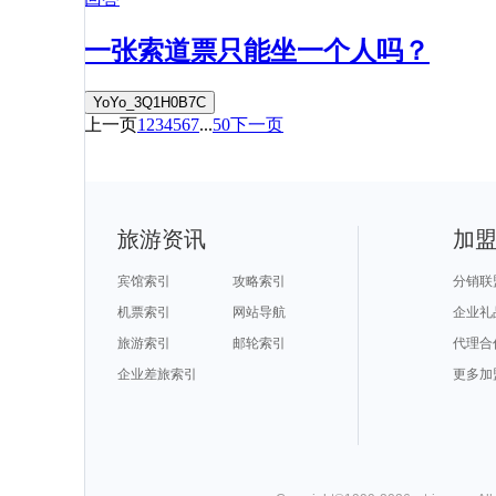
一张索道票只能坐一个人吗？
YoYo_3Q1H0B7C
上一页
1
2
3
4
5
6
7
...
50
下一页
旅游资讯
加
宾馆索引
攻略索引
分销联
机票索引
网站导航
企业礼
旅游索引
邮轮索引
代理合
企业差旅索引
更多加