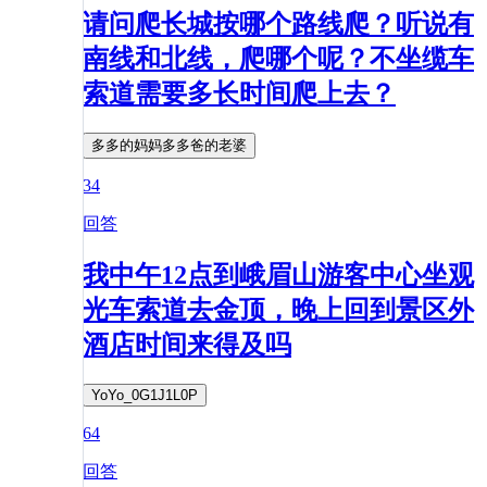
请问爬长城按哪个路线爬？听说有
南线和北线，爬哪个呢？不坐缆车
索道需要多长时间爬上去？
多多的妈妈多多爸的老婆
34
回答
我中午12点到峨眉山游客中心坐观
光车索道去金顶，晚上回到景区外
酒店时间来得及吗
YoYo_0G1J1L0P
64
回答