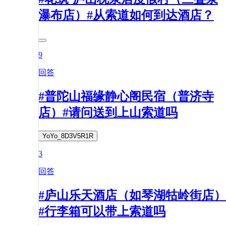
瀑布店）#从索道如何到达酒店？
9
回答
#普陀山福缘静心阁民宿（普济寺
店）#请问送到上山索道吗
YoYo_8D3V5R1R
3
回答
#庐山乐天酒店（如琴湖牯岭街店）
#行李箱可以带上索道吗