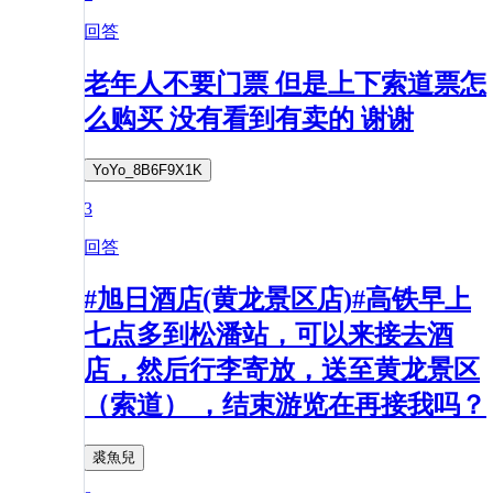
回答
老年人不要门票 但是上下索道票怎
么购买 没有看到有卖的 谢谢
YoYo_8B6F9X1K
3
回答
#旭日酒店(黄龙景区店)#高铁早上
七点多到松潘站，可以来接去酒
店，然后行李寄放，送至黄龙景区
（索道） ，结束游览在再接我吗？
裘魚兒