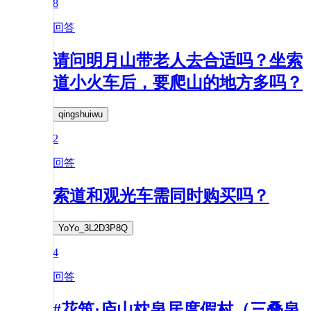
8
回答
请问明月山带老人去合适吗？坐索
道小火车后，要爬山的地方多吗？
qingshuiwu
2
回答
索道和观光车需同时购买吗？
YoYo_3L2D3P8Q
4
回答
#花筑·庐山枕泉居度假村（三叠泉