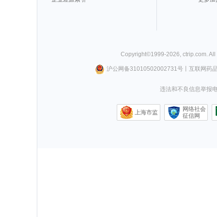
Copyright©
1999-
2026
,
ctrip.com
. Al
沪公网备31010502002731号
丨
互联网药
违法和不良信息举报电话0
网络社会
上海市监
征信网