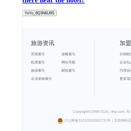
YoYo_8Q3N6U9S
旅游资讯
加
宾馆索引
攻略索引
分销联
机票索引
网站导航
企业礼
旅游索引
邮轮索引
代理合
企业差旅索引
更多加
Copyright©
1999-
2026
,
ctrip.com
. Al
沪公网备31010502002731号
丨
互联网药