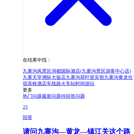
在结果中找：
九寨沟风景区
润都国际酒店(九寨沟景区游客中心店)
九寨天堂洲际大饭店
九寨沟荷叶迎宾馆
九寨沟
黄龙
住
宿
高铁
酒店
车
线路
火车站
时间
游玩
更多
热门问题
最新问题
待回答问题
23
回答
请问九寨沟—黄龙—镇江关这个路