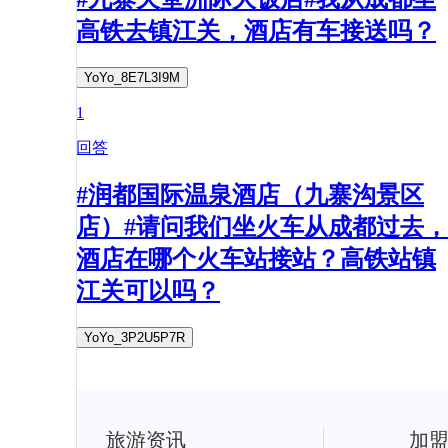
高铁去镇江关，酒店有车接送吗？
YoYo_8E7L3I9M
1
回答
#润都国际温泉酒店（九寨沟景区
店）#请问我们坐火车从成都过去，
酒店在哪个火车站接站？高铁站镇
江关可以吗？
YoYo_3P2U5P7R
旅游资讯
加