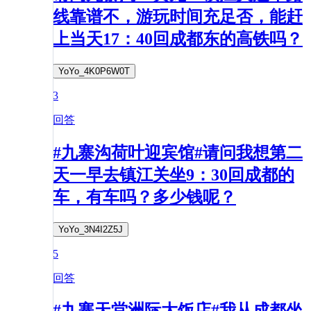
线靠谱不，游玩时间充足否，能赶
上当天17：40回成都东的高铁吗？
YoYo_4K0P6W0T
3
回答
#九寨沟荷叶迎宾馆#请问我想第二
天一早去镇江关坐9：30回成都的
车，有车吗？多少钱呢？
YoYo_3N4I2Z5J
5
回答
#九寨天堂洲际大饭店#我从成都坐