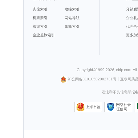
宾馆索引
攻略索引
分销联
机票索引
网站导航
企业礼
旅游索引
邮轮索引
代理合
企业差旅索引
更多加
Copyright©
1999-
2026
,
ctrip.com
. Al
沪公网备31010502002731号
丨
互联网药
违法和不良信息举报电话0
网络社会
上海市监
征信网