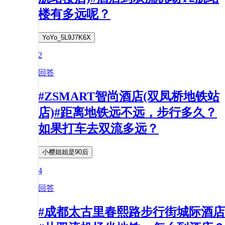
楼有多远呢？
YoYo_5L9J7K6X
2
回答
#ZSMART智尚酒店(双凤桥地铁站
店)#距离地铁远不远，步行多久？
如果打车去双流多远？
小樱姐姐是90后
4
回答
#成都太古里春熙路步行街城际酒店