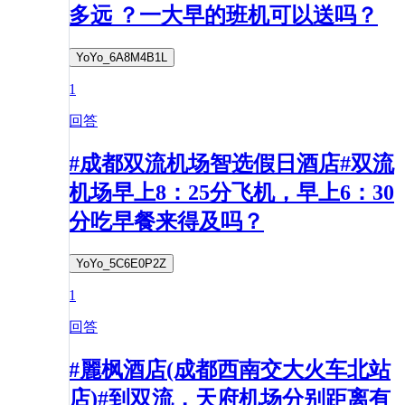
多远 ？一大早的班机可以送吗？
YoYo_6A8M4B1L
1
回答
#成都双流机场智选假日酒店#双流
机场早上8：25分飞机，早上6：30
分吃早餐来得及吗？
YoYo_5C6E0P2Z
1
回答
#麗枫酒店(成都西南交大火车北站
店)#到双流，天府机场分别距离有