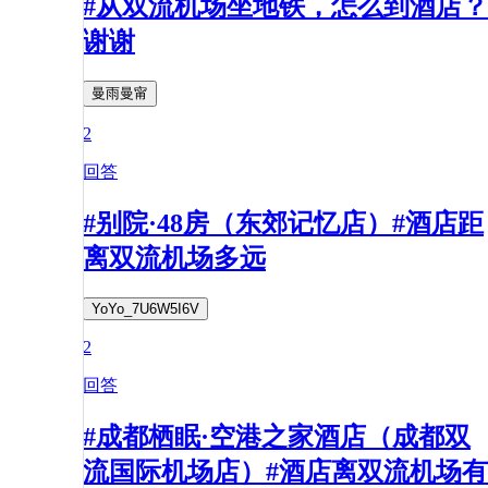
#从双流机场坐地铁，怎么到酒店？
谢谢
曼雨曼甯
2
回答
#别院·48房（东郊记忆店）#酒店距
离双流机场多远
YoYo_7U6W5I6V
2
回答
#成都栖眠·空港之家酒店（成都双
流国际机场店）#酒店离双流机场有