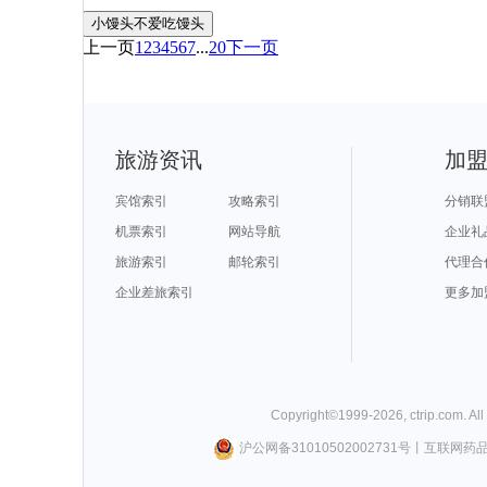
小馒头不爱吃馒头
上一页
1
2
3
4
5
6
7
...
20
下一页
旅游资讯
加
宾馆索引
攻略索引
分销联
机票索引
网站导航
企业礼
旅游索引
邮轮索引
代理合
企业差旅索引
更多加
Copyright©
1999-
2026
,
ctrip.com
. Al
沪公网备31010502002731号
丨
互联网药