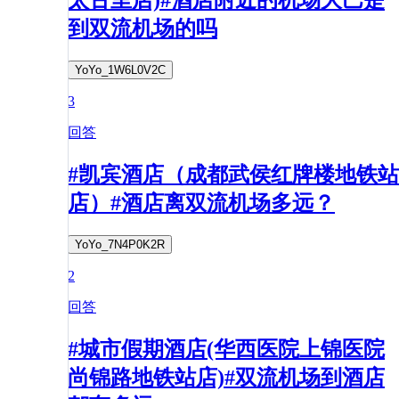
太古里店)#酒店附近的机场大巴是
到双流机场的吗
YoYo_1W6L0V2C
3
回答
#凯宾酒店（成都武侯红牌楼地铁站
店）#酒店离双流机场多远？
YoYo_7N4P0K2R
2
回答
#城市假期酒店(华西医院上锦医院
尚锦路地铁站店)#双流机场到酒店