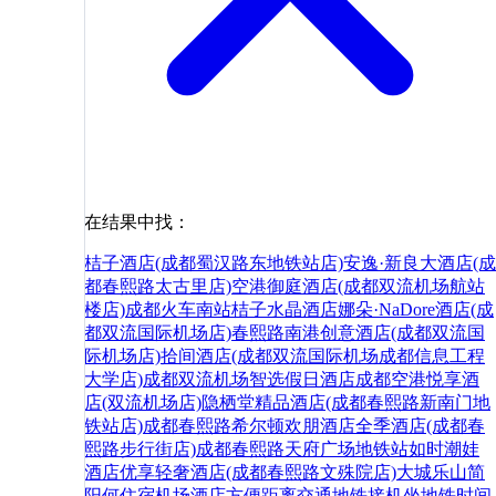
在结果中找：
桔子酒店(成都蜀汉路东地铁站店)
安逸·新良大酒店(成
都春熙路太古里店)
空港御庭酒店(成都双流机场航站
楼店)
成都火车南站桔子水晶酒店
娜朵·NaDore酒店(成
都双流国际机场店)
春熙路
南港创意酒店(成都双流国
际机场店)
拾间酒店(成都双流国际机场成都信息工程
大学店)
成都双流机场智选假日酒店
成都空港悦享酒
店(双流机场店)
隐栖堂精品酒店(成都春熙路新南门地
铁站店)
成都春熙路希尔顿欢朋酒店
全季酒店(成都春
熙路步行街店)
成都春熙路天府广场地铁站如时潮娃
酒店
优享轻奢酒店(成都春熙路文殊院店)
大城
乐山
简
阳
何
住宿
机场
酒店
方便
距离
交通
地铁
接机
坐地铁
时间