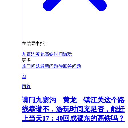
在结果中找：
九寨沟
黄龙
高铁
时间
游玩
更多
热门问题
最新问题
待回答问题
23
回答
请问九寨沟—黄龙—镇江关这个路
线靠谱不，游玩时间充足否，能赶
上当天17：40回成都东的高铁吗？