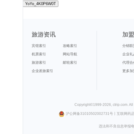
YoYo_4K0P6W0T
旅游资讯
加
宾馆索引
攻略索引
分销联
机票索引
网站导航
企业礼
旅游索引
邮轮索引
代理合
企业差旅索引
更多加
Copyright©
1999-
2026
,
ctrip.com
. Al
沪公网备31010502002731号
丨
互联网药
违法和不良信息举报电话0