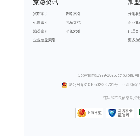
旅游资讯
加
宾馆索引
攻略索引
分销联
机票索引
网站导航
企业礼
旅游索引
邮轮索引
代理合
企业差旅索引
更多加
Copyright©
1999-
2026
,
ctrip.com
. Al
沪公网备31010502002731号
丨
互联网药
违法和不良信息举报电话0
网络社会
上海市监
征信网