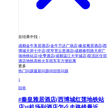
在结果中找：
成都金牛美居酒店(金牛万达广场店)
秦皇雅居酒店(西
博城天府七中店)
宽窄宽云里酒店(成都春熙路天府广
场地铁站店)
全季酒店(成都温江大学城店)
双流区
住宿
酒店
地铁
高铁
火车
班车
车
方便
距离
更多
热门问题
最新问题
待回答问题
1
回答
#秦皇雅居酒店(西博城红莲地铁站
店)#机场到酒店怎么走路线最近