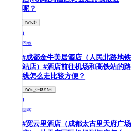
呢？
YoYo野
1
回答
#成都金牛美居酒店（人民北路地铁
站店）#酒店前往机场和高铁站的路
线怎么走比较方便？
YoYo_0E0U1N6L
1
回答
#宽云里酒店（成都太古里天府广场