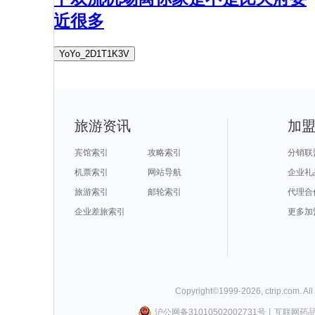
近很多
YoYo_2D1T1K3V
旅游资讯
加
宾馆索引
攻略索引
分销联
机票索引
网站导航
企业礼
旅游索引
邮轮索引
代理合
企业差旅索引
更多加
Copyright©
1999-
2026
,
ctrip.com
. Al
沪公网备31010502002731号
丨
互联网药