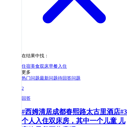
在结果中找：
住宿
美食
双床
早餐
入住
更多
热门问题
最新问题
待回答问题
2
回答
#西姆清居成都春熙路太古里酒店#3
个人入住双床房，其中一个儿童 儿