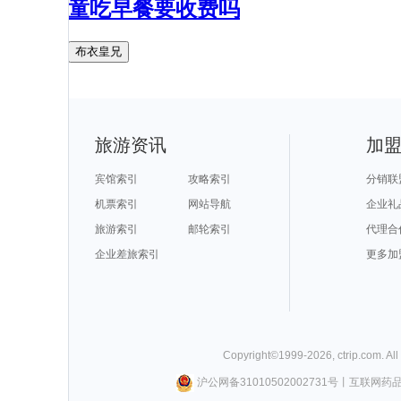
童吃早餐要收费吗
布衣皇兄
旅游资讯
加
宾馆索引
攻略索引
分销联
机票索引
网站导航
企业礼
旅游索引
邮轮索引
代理合
企业差旅索引
更多加
Copyright©
1999-
2026
,
ctrip.com
. Al
沪公网备31010502002731号
丨
互联网药