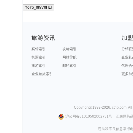
YoYo_8I9V8H1I
旅游资讯
加
宾馆索引
攻略索引
分销联
机票索引
网站导航
企业礼
旅游索引
邮轮索引
代理合
企业差旅索引
更多加
Copyright©
1999-
2026
,
ctrip.com
. Al
沪公网备31010502002731号
丨
互联网药
违法和不良信息举报电话0