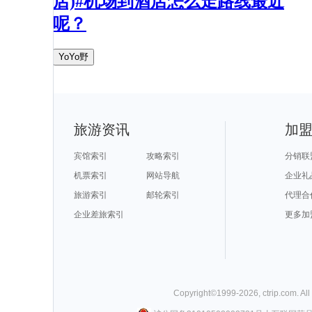
店)#机场到酒店怎么走路线最近
呢？
YoYo野
旅游资讯
加
宾馆索引
攻略索引
分销联
机票索引
网站导航
企业礼
旅游索引
邮轮索引
代理合
企业差旅索引
更多加
Copyright©
1999-
2026
,
ctrip.com
. Al