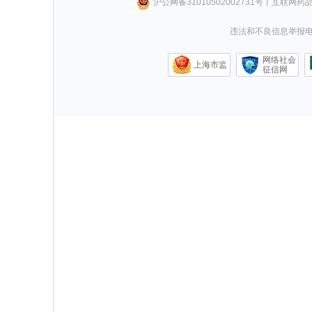
沪公网备31010502002731号
丨
互联网药
违法和不良信息举报电话0
网络社会
上海市监
征信网