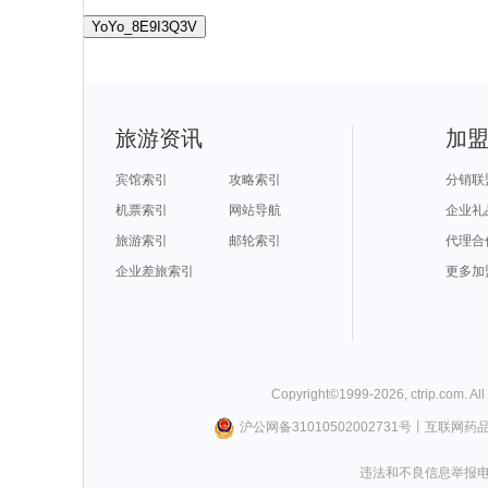
YoYo_8E9I3Q3V
旅游资讯
加
宾馆索引
攻略索引
分销联
机票索引
网站导航
企业礼
旅游索引
邮轮索引
代理合
企业差旅索引
更多加
Copyright©
1999-
2026
,
ctrip.com
. Al
沪公网备31010502002731号
丨
互联网药
违法和不良信息举报电话0