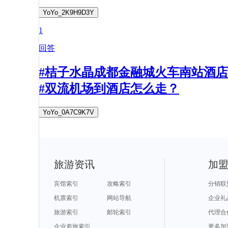
YoYo_2K9H9D3Y
1
回答
#桔子水晶成都金融城火车南站酒店
#双流机场到酒店怎么走？
YoYo_0A7C9K7V
旅游资讯
加
宾馆索引
攻略索引
分销联
机票索引
网站导航
企业礼
旅游索引
邮轮索引
代理合
企业差旅索引
更多加