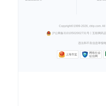
Copyright©
1999-
2026
,
ctrip.com
. Al
沪公网备31010502002731号
丨
互联网药
违法和不良信息举报电话0
网络社会
上海市监
征信网