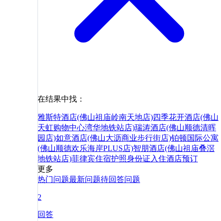
在结果中找：
雅斯特酒店(佛山祖庙岭南天地店)
四季花开酒店(佛山
天虹购物中心湾华地铁站店)
瑞涛酒店(佛山顺德清晖
园店)
如意酒店(佛山大沥商业步行街店)
铂顿国际公寓
(佛山顺德欢乐海岸PLUS店)
智朋酒店(佛山祖庙叠滘
地铁站店)
菲律宾
住宿
护照
身份证
入住
酒店
预订
更多
热门问题
最新问题
待回答问题
2
回答