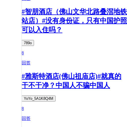
#智朋酒店（佛山文华北路叠滘地铁
站店）#没有身份证，只有中国护照
可以入住吗？
789o
8
回答
#雅斯特酒店(佛山祖庙店)#就真的
干不干净？中国人不骗中国人
YoYo_5A1K8Q4M
8
回答