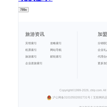
789o
旅游资讯
加
宾馆索引
攻略索引
分销联
机票索引
网站导航
企业礼
旅游索引
邮轮索引
代理合
企业差旅索引
更多加
Copyright©
1999-
2026
,
ctrip.com
. Al
沪公网备31010502002731号
丨
互联网药