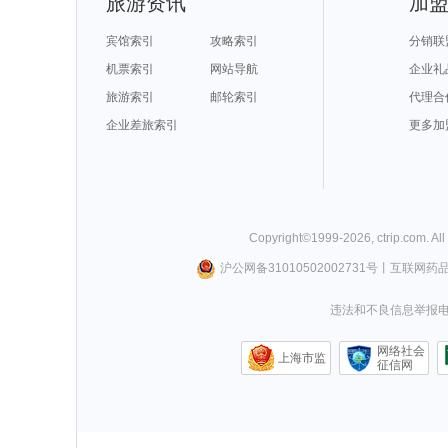
旅游资讯
加
宾馆索引
攻略索引
分销联
机票索引
网站导航
企业礼
旅游索引
邮轮索引
代理合
企业差旅索引
更多加
Copyright©
1999-
2026
,
ctrip.com
. Al
沪公网备31010502002731号
丨
互联网药
违法和不良信息举报电话0
网络社会
上海市监
征信网