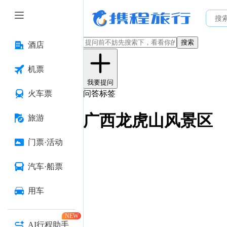
搜索
酒店
机票
我要提问
火车票
问答标签
广西龙虎山风景区
旅游
门票·活动
汽车·船票
用车
NEW
AI行程助手