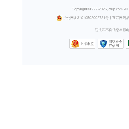
Copyright©
1999-
2026
,
ctrip.com
. Al
沪公网备31010502002731号
丨
互联网药
违法和不良信息举报电话0
网络社会
上海市监
征信网