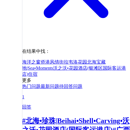
在结果中找：
海洋之窗
侨港风情街
拉韦洛花园
北海宝藏
地|Sea•Moments沃之沃•花园酒店(银滩区国际客运港
店)
住宿
更多
热门问题
最新问题
待回答问题
1
回答
#北海•珍珠|Beihai•Shell•Carving•沃
之沃•花园酒店(国际客运港店)#广西