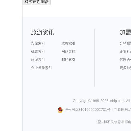
柳汽乘龙-刘磊
旅游资讯
加
宾馆索引
攻略索引
分销联
机票索引
网站导航
企业礼
旅游索引
邮轮索引
代理合
企业差旅索引
更多加
Copyright©
1999-
2026
,
ctrip.com
. Al
沪公网备31010502002731号
丨
互联网药
违法和不良信息举报电话0