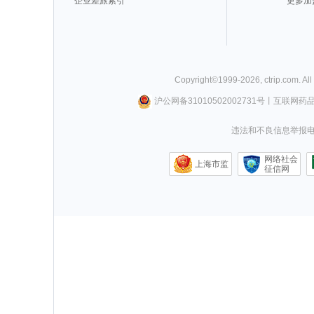
企业差旅索引
更多加
Copyright©
1999-
2026
,
ctrip.com
. Al
沪公网备31010502002731号
丨
互联网药
违法和不良信息举报电话0
网络社会
上海市监
征信网