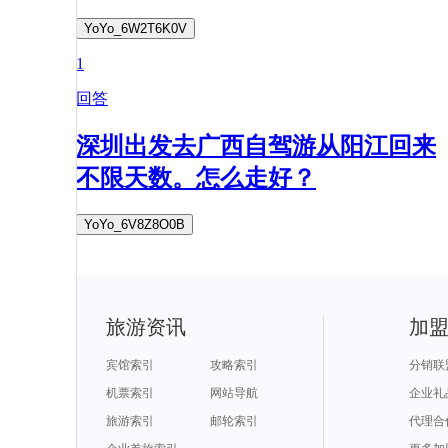
YoYo_6W2T6K0V
1
回答
深圳出发去广西自驾游从阳江回来
不限天数。怎么走好？
YoYo_6V8Z8O0B
旅游资讯
加
宾馆索引
攻略索引
分销联
机票索引
网站导航
企业礼
旅游索引
邮轮索引
代理合