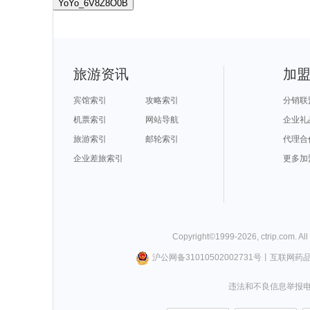
YoYo_6V8Z8O0B
旅游资讯
加
宾馆索引
攻略索引
分销联
机票索引
网站导航
企业礼
旅游索引
邮轮索引
代理合
企业差旅索引
更多加
Copyright©
1999-
2026
,
ctrip.com
. Al
沪公网备31010502002731号
丨
互联网药
违法和不良信息举报电话0