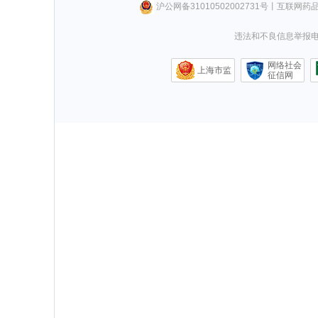
沪公网备31010502002731号
丨
互联网药
违法和不良信息举报电话0
网络社会
上海市监
征信网