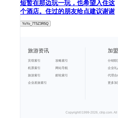
短暂在那边玩一玩，也希望入住这
个酒店。住过的朋友给点建议谢谢
YoYo_7T5Z3R5Q
旅游资讯
加
宾馆索引
攻略索引
分销联
机票索引
网站导航
企业礼
旅游索引
邮轮索引
代理合
企业差旅索引
更多加
Copyright©
1999-
2026
,
ctrip.com
. Al