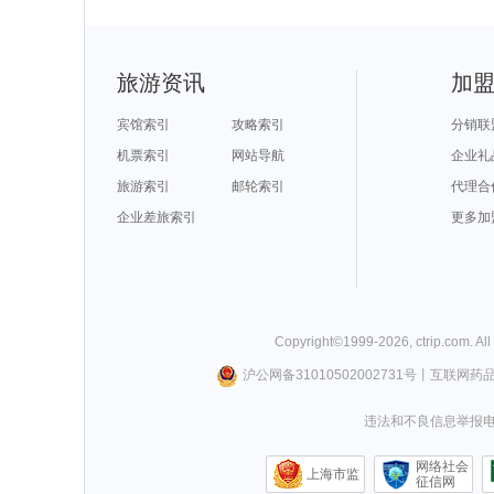
旅游资讯
加
宾馆索引
攻略索引
分销联
机票索引
网站导航
企业礼
旅游索引
邮轮索引
代理合
企业差旅索引
更多加
Copyright©
1999-
2026
,
ctrip.com
. Al
沪公网备31010502002731号
丨
互联网药
违法和不良信息举报电话0
网络社会
上海市监
征信网