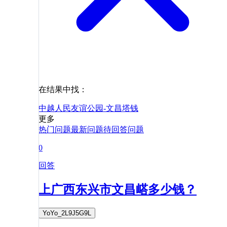
在结果中找：
中越人民友谊公园-文昌塔
钱
更多
热门问题
最新问题
待回答问题
0
回答
上广西东兴市文昌㟷多少钱？
YoYo_2L9J5G9L