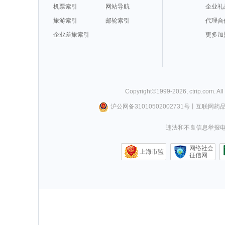
机票索引
网站导航
企业礼
旅游索引
邮轮索引
代理合
企业差旅索引
更多加
Copyright©
1999-
2026
,
ctrip.com
. Al
沪公网备31010502002731号
丨
互联网药
违法和不良信息举报电话0
网络社会
上海市监
征信网