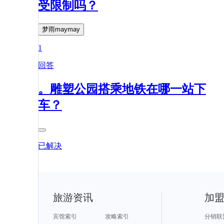
受限制吗？
梦雨maymay
1
回答
。雕塑公园搭乘地铁在哪一站下
车？
已解决
旅游资讯
加
宾馆索引
攻略索引
分销联