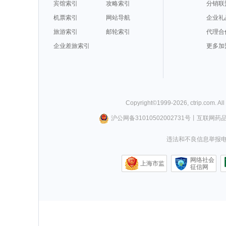
宾馆索引
攻略索引
分销联
机票索引
网站导航
企业礼
旅游索引
邮轮索引
代理合
企业差旅索引
更多加
Copyright©
1999-
2026
,
ctrip.com
. Al
沪公网备31010502002731号
丨
互联网药
违法和不良信息举报电话0
网络社会
上海市监
征信网