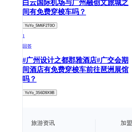
白云国际机场与广州融创文旅城之
间有免费穿梭车吗？
YoYo_5M6F2T0O
1
回答
#广州设计之都郡雅酒店#广交会期
间酒店有免费穿梭车前往琶洲展馆
吗？
YoYo_3S6D9X9B
旅游资讯
加