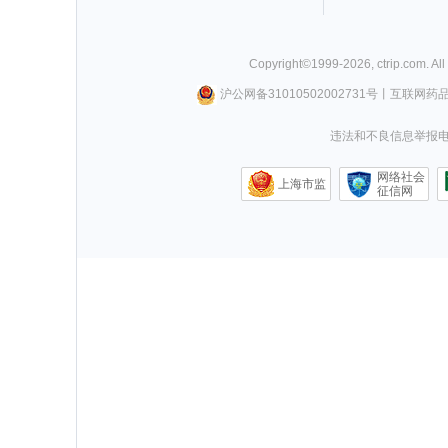
Copyright©
1999-
2026
,
ctrip.com
. Al
沪公网备31010502002731号
丨
互联网药
违法和不良信息举报电话0
网络社会
上海市监
征信网