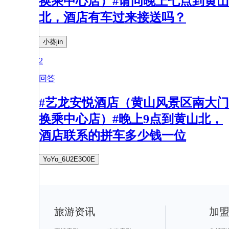
换乘中心店）#请问晚上七点到黄山
北，酒店有车过来接送吗？
小葵jin
2
回答
#艺龙安悦酒店（黄山风景区南大门
换乘中心店）#晚上9点到黄山北，
酒店联系的拼车多少钱一位
YoYo_6U2E3O0E
旅游资讯
加