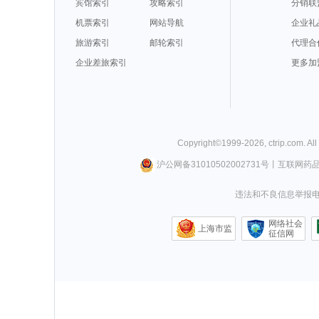
宾馆索引
攻略索引
分销联
机票索引
网站导航
企业礼
旅游索引
邮轮索引
代理合
企业差旅索引
更多加
Copyright©
1999-
2026
,
ctrip.com
. Al
沪公网备31010502002731号
丨
互联网药
违法和不良信息举报电话0
网络社会
上海市监
征信网