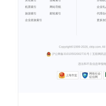
宾馆索引
攻略索引
分销联
机票索引
网站导航
企业礼
旅游索引
邮轮索引
代理合
企业差旅索引
更多加
Copyright©
1999-
2026
,
ctrip.com
. Al
沪公网备31010502002731号
丨
互联网药
违法和不良信息举报电话0
网络社会
上海市监
征信网