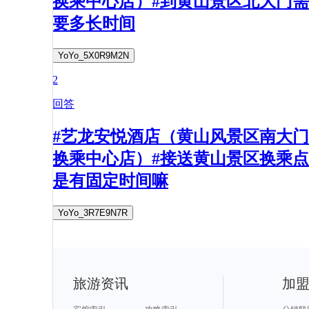
换乘中心店）#到黄山景区北大门需
要多长时间
YoYo_5X0R9M2N
2
回答
#艺龙安悦酒店（黄山风景区南大门
换乘中心店）#接送黄山景区换乘点
是有固定时间嘛
YoYo_3R7E9N7R
旅游资讯
加