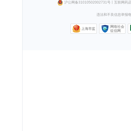
沪公网备31010502002731号
丨
互联网药
违法和不良信息举报电话0
网络社会
上海市监
征信网