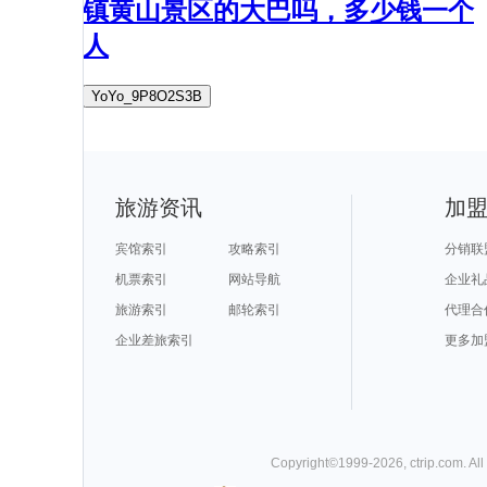
镇黄山景区的大巴吗，多少钱一个
人
YoYo_9P8O2S3B
旅游资讯
加
宾馆索引
攻略索引
分销联
机票索引
网站导航
企业礼
旅游索引
邮轮索引
代理合
企业差旅索引
更多加
Copyright©
1999-
2026
,
ctrip.com
. Al