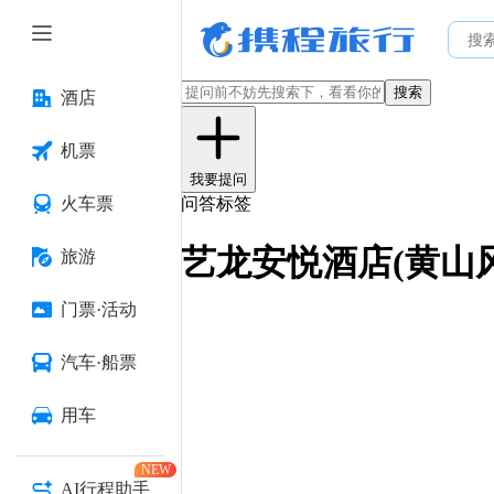
搜索
酒店
机票
我要提问
火车票
问答标签
艺龙安悦酒店(黄山
旅游
门票·活动
汽车·船票
用车
NEW
AI行程助手