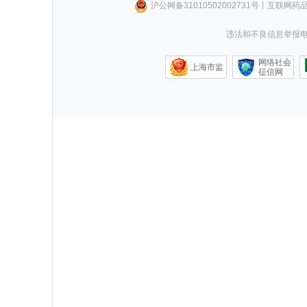
沪公网备31010502002731号
丨
互联网药
违法和不良信息举报电话0
网络社会
上海市监
征信网