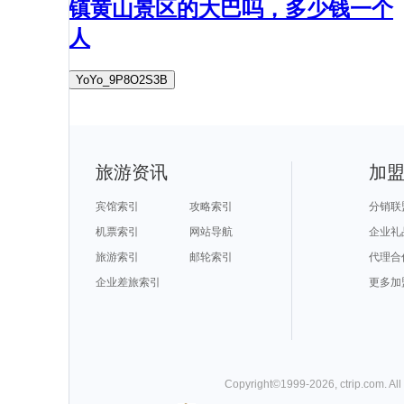
镇黄山景区的大巴吗，多少钱一个
人
YoYo_9P8O2S3B
旅游资讯
加
宾馆索引
攻略索引
分销联
机票索引
网站导航
企业礼
旅游索引
邮轮索引
代理合
企业差旅索引
更多加
Copyright©
1999-
2026
,
ctrip.com
. Al