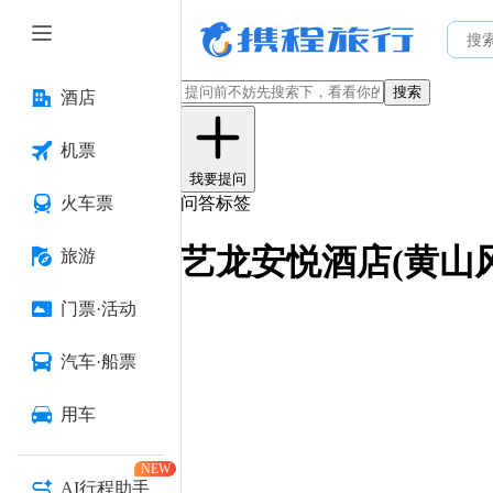
搜索
酒店
机票
我要提问
火车票
问答标签
艺龙安悦酒店(黄山
旅游
门票·活动
汽车·船票
用车
NEW
AI行程助手