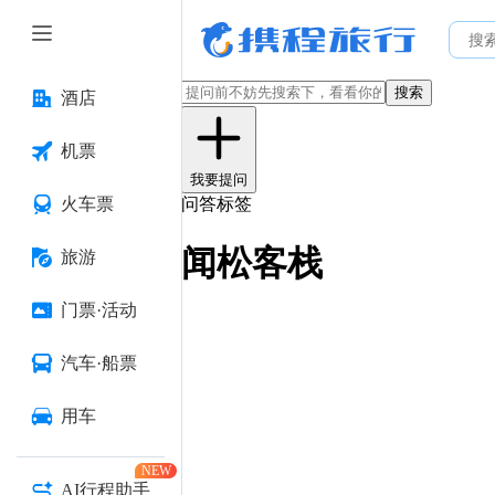
搜索
酒店
机票
我要提问
火车票
问答标签
闻松客栈
旅游
门票·活动
汽车·船票
用车
NEW
AI行程助手