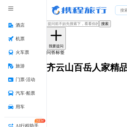
搜索
酒店
机票
我要提问
火车票
问答标签
齐云山百岳人家精
旅游
门票·活动
汽车·船票
用车
NEW
AI行程助手